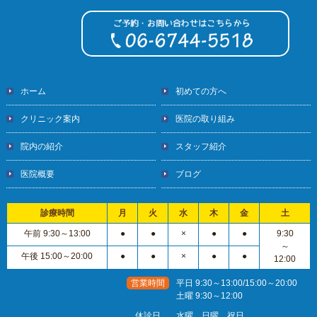
ホーム
初めての方へ
クリニック案内
医院の取り組み
院内の紹介
スタッフ紹介
医院概要
ブログ
診療時間
月
火
水
木
金
土
午前 9:30～13:00
●
●
×
●
●
9:30
～
午後 15:00～20:00
●
●
×
●
●
12:00
営業時間
平日 9:30～13:00/15:00～20:00
土曜 9:30～12:00
休診日
水曜、日曜、祝日